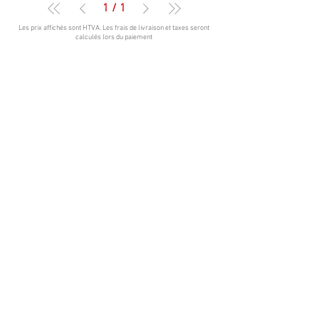
1
/
1
Les prix affichés sont HTVA. Les frais de livraison et taxes seront
calculés lors du paiement