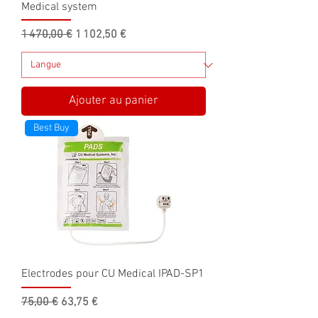
Medical system
Prix original
Prix promotionnel
1 470,00 €
1 102,50 €
Ajouter au panier
Best Buy
Electrodes pour CU Medical IPAD-SP1
Prix original
Prix promotionnel
75,00 €
63,75 €