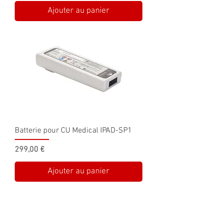
Ajouter au panier
Batterie pour CU Medical IPAD-SP1
Prix
299,00 €
Ajouter au panier