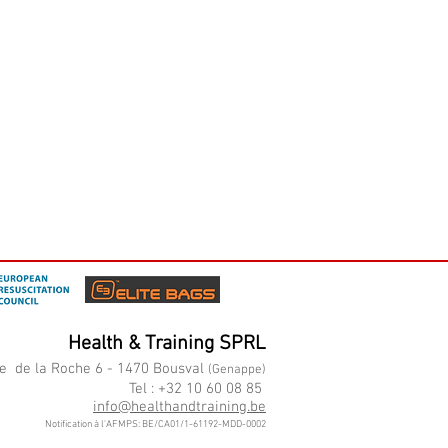
Health & Training SPRL
e de la Roche 6 - 1470 Bousval
(Genappe)
Tel : +32 10 60 08 85
info@healthandtraining.be
Notification à l'AFMPS: BE/CA01/1-61192-MDD-0002