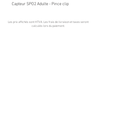
Capteur SPO2 Adulte - Pince clip
Les prix affichés sont HTVA. Les frais de livraison et taxes seront
calculés lors du paiement
.