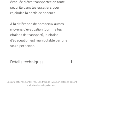
évacuée d’être transportée en toute
sécurité dans les escaliers pour
rejoindre la sortie de secours.
A la différence de nombreux autres
moyens d’évacuation (comme les
chaises de transport), la chaise
d’évacuation est manipulable par une
seule personne.
Détails téchniques
Poids
13,6 kg
Capacité maximale
182 kg
Les prix affichés sont HTVA. Les frais de livraison et taxes seront
Longueur pliée
113 cm
calculés lors du paiement
.
Profondeur pliée
29 cm
Largeur
65 cm
Manipulable
par 1 personne
Informations supplémentaires
Appuie-
tête rembourré
Assise plate et