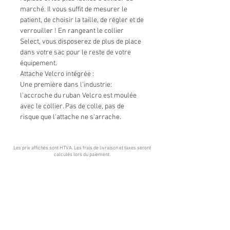
marché. Il vous suffit de mesurer le
patient, de choisir la taille, de régler et de
verrouiller ! En rangeant le collier
Select, vous disposerez de plus de place
dans votre sac pour le reste de votre
équipement.
Attache Velcro intégrée :
Une première dans l'industrie:
l'accroche du ruban Velcro est moulée
avec le collier. Pas de colle, pas de
risque que l'attache ne s'arrache.
Les prix affichés sont HTVA. Les frais de livraison et taxes seront
calculés lors du paiement
.