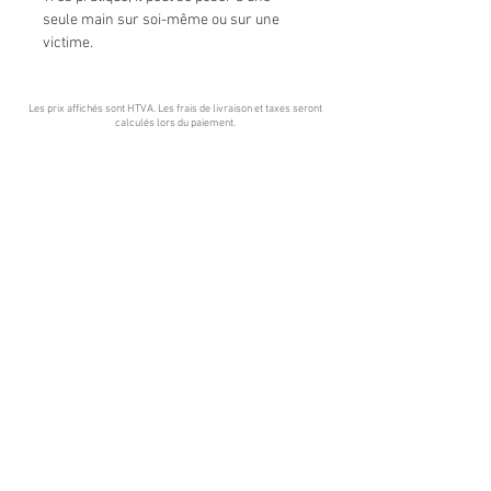
seule main sur soi-même ou sur une
victime.
Les prix affichés sont HTVA. Les frais de livraison et taxes seront
calculés lors du paiement
.