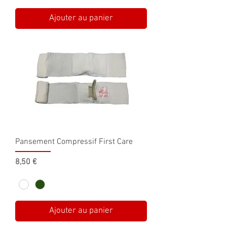
Ajouter au panier
Pansement Compressif First Care
Prix
8,50 €
Ajouter au panier