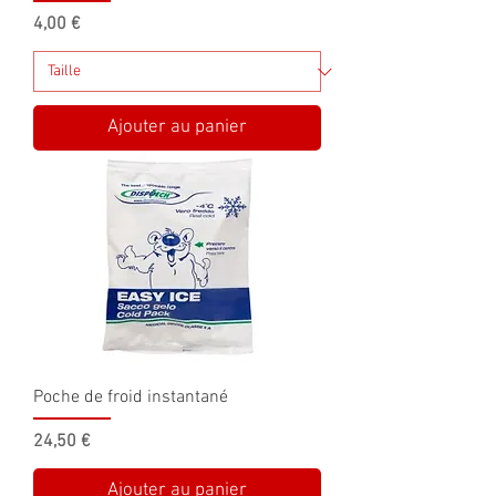
Prix
4,00 €
Ajouter au panier
Poche de froid instantané
Prix
24,50 €
Ajouter au panier