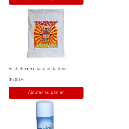
Pochette de chaud instantané
Prix
35,00 €
Ajouter au panier