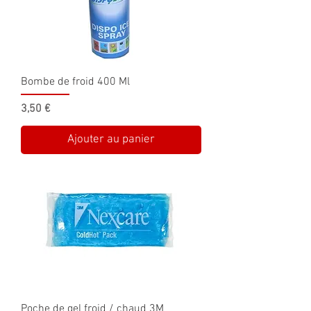
Bombe de froid 400 Ml
Prix
3,50 €
Ajouter au panier
Poche de gel froid / chaud 3M