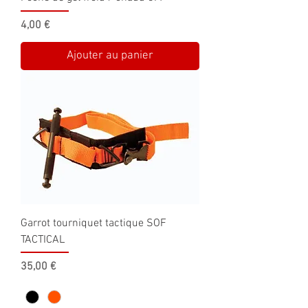
Prix
4,00 €
Ajouter au panier
Garrot tourniquet tactique SOF
TACTICAL
Prix
35,00 €