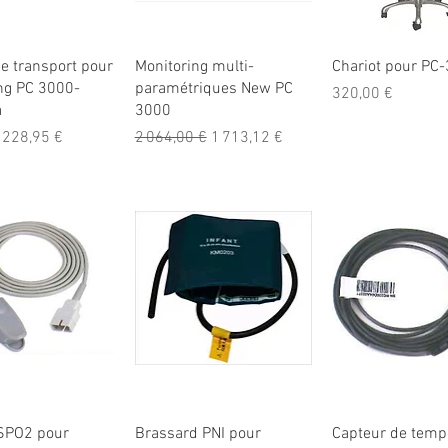
erçu rapide
Aperçu rapide
Aperçu rap
e transport pour
Monitoring multi-
Chariot pour PC
ng PC 3000-
paramétriques New PC
Prix
320,00 €
a
3000
nal
Prix promotionnel
Prix original
Prix promotionnel
228,95 €
2 064,00 €
1 713,12 €
erçu rapide
Aperçu rapide
Aperçu rap
SPO2 pour
Brassard PNI pour
Capteur de temp