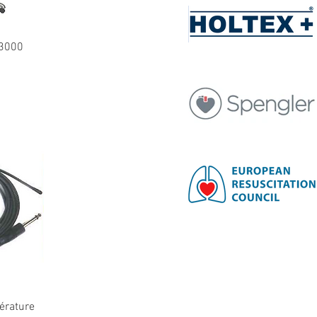
ide
-3000
ide
érature