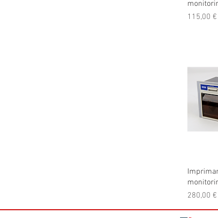
monitor
Prix
115,00 €
Ap
Impriman
monitori
Prix
280,00 €