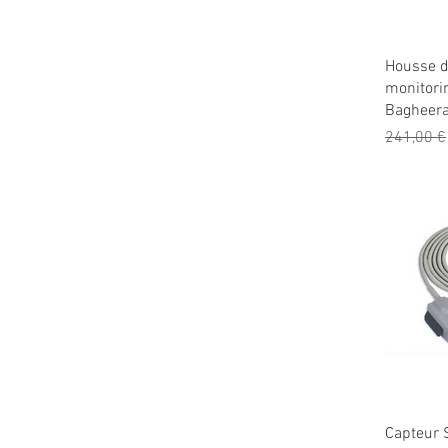
Ap
Housse d
monitori
Bagheer
Prix origi
241,00 €
Ap
Capteur 