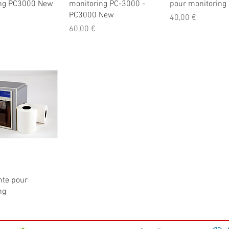
ing PC3000 New
monitoring PC-3000 -
pour monitoring
PC3000 New
Prix
40,00 €
Prix
60,00 €
erçu rapide
te pour
ng